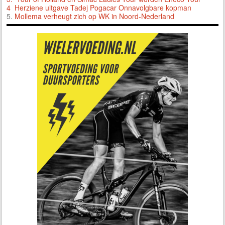
4 Herziene uitgave Tadej Pogacar Onnavolgbare kopman
5.
Mollema verheugt zich op WK in Noord-Nederland