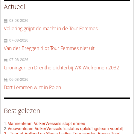
Actueel
08-08-2026
Vollering grijpt de macht in de Tour Femmes
07-08-2026
Van der Breggen rijdt Tour Femmes niet uit
07-08-2026
Groningen en Drenthe dichterbij WK Wielrennen 2032
06-08-2026
Bart Lemmen wint in Polen
Best gelezen
1.
Mannenteam VolkerWessels stopt ermee
2.
Vrouwenteam VolkerWessels is status opleidingsteam voorbij
3.
Tour of Holland en Simac Ladies Tour worden Eneco Tour