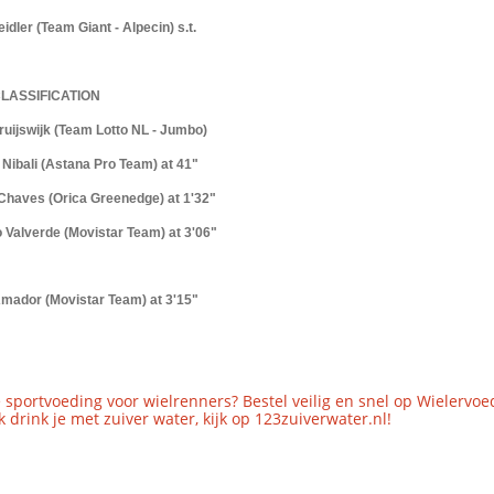
eidler (Team Giant - Alpecin) s.t.
LASSIFICATION
ruijswijk (Team Lotto NL - Jumbo)
 Nibali (Astana Pro Team) at 41"
 Chaves (Orica Greenedge) at 1'32"
o Valverde (Movistar Team) at 3'06"
Amador (Movistar Team) at 3'15"
 sportvoeding voor wielrenners? Bestel veilig en snel op Wielervoe
 drink je met zuiver water, kijk op 123zuiverwater.nl!
..