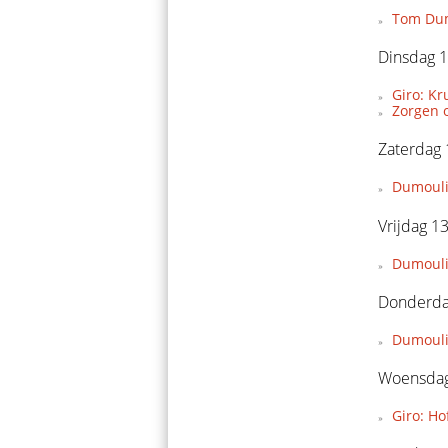
Tom Dumo
Dinsdag 
Giro: Kr
Zorgen 
Zaterdag
Dumoulin
Vrijdag 1
Dumoulin
Donderda
Dumouli
Woensdag
Giro: Ho