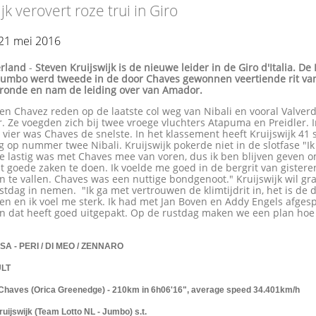
jk verovert roze trui in Giro
 21 mei 2016
erland
-
Steven Kruijswijk is de nieuwe leider in de Giro d'Italia. D
-Jumbo werd tweede in de door Chaves gewonnen veertiende rit va
e ronde en nam de leiding over van Amador.
 en Chavez reden op de laatste col weg van Nibali en vooral Valverd
or. Ze voegden zich bij twee vroege vluchters Atapuma en Preidler. 
 vier was Chaves de snelste. In het klassement heeft Kruijswijk 41
 op nummer twee Nibali. Kruijswijk pokerde niet in de slotfase "Ik
 lastig was met Chaves mee van voren, dus ik ben blijven geven o
 goede zaken te doen. Ik voelde me goed in de bergrit van gistere
n te vallen. Chaves was een nuttige bondgenoot." Kruijswijk wil gra
tdag in nemen. "Ik ga met vertrouwen de klimtijdrit in, het is de
en en ik voel me sterk. Ik had met Jan Boven en Addy Engels afge
 en dat heeft goed uitgepakt. Op de rustdag maken we een plan hoe
SA - PERI / DI MEO / ZENNARO
ULT
 Chaves (Orica Greenedge) - 210km in 6h06'16", average speed 34.401km/h
ruijswijk (Team Lotto NL - Jumbo) s.t.