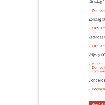
Dinsdag 
Dumoulin
Zondag 0
Giro: Ki
Zaterdag
Giro: Ki
Vrijdag 0
Van Emd
Dumoulin
Tom was
Donderda
Deelnem
Giro Geld