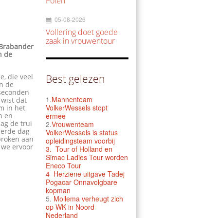
Polen
05-08-2026
Vollering doet goede
zaak in vrouwentour
e Brabander
n de
e, die veel
Best gelezen
In de
 seconden
1.
Mannenteam
 wist dat
VolkerWessels stopt
m in het
n en
ermee
ag de trui
2.
Vrouwenteam
 derde dag
VolkerWessels is status
sproken aan
opleidingsteam voorbij
 we ervoor
3.
Tour of Holland en
Simac Ladies Tour worden
Eneco Tour
4 Herziene uitgave Tadej
Pogacar Onnavolgbare
kopman
5.
Mollema verheugt zich
op WK in Noord-
Nederland