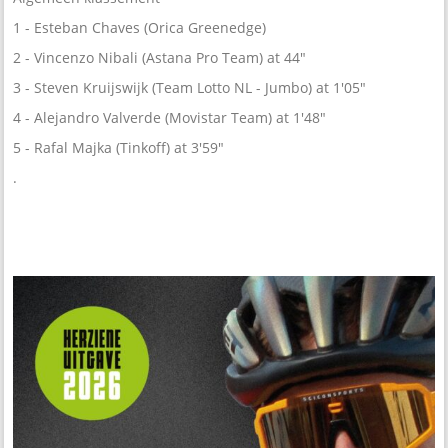
1 - Esteban Chaves (Orica Greenedge)
2 - Vincenzo Nibali (Astana Pro Team) at 44"
3 - Steven Kruijswijk (Team Lotto NL - Jumbo) at 1'05"
4 - Alejandro Valverde (Movistar Team) at 1'48"
5 - Rafal Majka (Tinkoff) at 3'59"
.