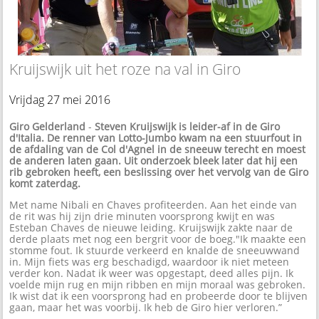
Kruijswijk uit het roze na val in Giro
Vrijdag 27 mei 2016
Giro Gelderland
-
Steven Kruijswijk is leider-af in de Giro
d'Italia. De renner van Lotto-Jumbo kwam na een stuurfout in
de afdaling van de Col d'Agnel in de sneeuw terecht en moest
de anderen laten gaan. Uit onderzoek bleek later dat hij een
rib gebroken heeft, een beslissing over het vervolg van de Giro
komt zaterdag.
Met name Nibali en Chaves profiteerden. Aan het einde van
de rit was hij zijn drie minuten voorsprong kwijt en was
Esteban Chaves de nieuwe leiding. Kruijswijk zakte naar de
derde plaats met nog een bergrit voor de boeg."Ik maakte een
stomme fout. Ik stuurde verkeerd en knalde de sneeuwwand
in. Mijn fiets was erg beschadigd, waardoor ik niet meteen
verder kon. Nadat ik weer was opgestapt, deed alles pijn. Ik
voelde mijn rug en mijn ribben en mijn moraal was gebroken.
Ik wist dat ik een voorsprong had en probeerde door te blijven
gaan, maar het was voorbij. Ik heb de Giro hier verloren.”