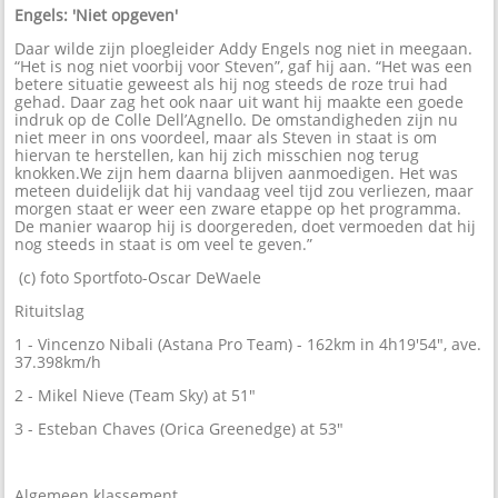
Engels: 'Niet opgeven'
Daar wilde zijn ploegleider Addy Engels nog niet in meegaan.
“Het is nog niet voorbij voor Steven”, gaf hij aan. “Het was een
betere situatie geweest als hij nog steeds de roze trui had
gehad. Daar zag het ook naar uit want hij maakte een goede
indruk op de Colle Dell’Agnello. De omstandigheden zijn nu
niet meer in ons voordeel, maar als Steven in staat is om
hiervan te herstellen, kan hij zich misschien nog terug
knokken.We zijn hem daarna blijven aanmoedigen. Het was
meteen duidelijk dat hij vandaag veel tijd zou verliezen, maar
morgen staat er weer een zware etappe op het programma.
De manier waarop hij is doorgereden, doet vermoeden dat hij
nog steeds in staat is om veel te geven.”
(c) foto Sportfoto-Oscar DeWaele
Rituitslag
1 - Vincenzo Nibali (Astana Pro Team) - 162km in 4h19'54", ave.
37.398km/h
2 - Mikel Nieve (Team Sky) at 51"
3 - Esteban Chaves (Orica Greenedge) at 53"
Algemeen klassement