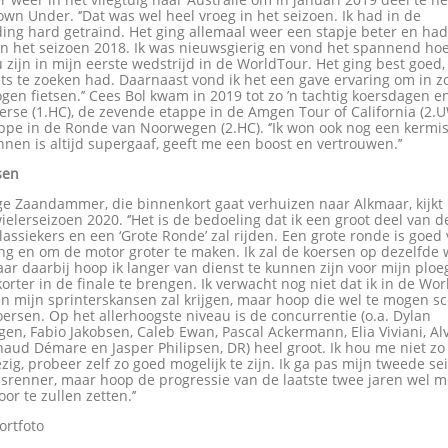
wn Under. ‘’Dat was wel heel vroeg in het seizoen. Ik had in de
ing hard getraind. Het ging allemaal weer een stapje beter en had
an het seizoen 2018. Ik was nieuwsgierig en vond het spannend ho
 zijn in mijn eerste wedstrijd in de WorldTour. Het ging best goed,
iets te zoeken had. Daarnaast vond ik het een gave ervaring om in z
gen fietsen.’’ Cees Bol kwam in 2019 tot zo ’n tachtig koersdagen 
rse (1.HC), de zevende etappe in de Amgen Tour of California (2.
ppe in de Ronde van Noorwegen (2.HC). ‘’Ik won ook nog een kermis
nnen is altijd supergaaf, geeft me een boost en vertrouwen.’’
sen
ge Zaandammer, die binnenkort gaat verhuizen naar Alkmaar, kijkt 
ielerseizoen 2020. ‘’Het is de bedoeling dat ik een groot deel van 
lassiekers en een ‘Grote Ronde’ zal rijden. Een grote ronde is goed
ng en om de motor groter te maken. Ik zal de koersen op dezelfde 
ar daarbij hoop ik langer van dienst te kunnen zijn voor mijn plo
orter in de finale te brengen. Ik verwacht nog niet dat ik in de Wo
n mijn sprinterskansen zal krijgen, maar hoop die wel te mogen sc
oersen. Op het allerhoogste niveau is de concurrentie (o.a. Dylan
n, Fabio Jakobsen, Caleb Ewan, Pascal Ackermann, Elia Viviani, Al
aud Démare en Jasper Philipsen, DR) heel groot. Ik hou me niet zo
zig, probeer zelf zo goed mogelijk te zijn. Ik ga pas mijn tweede se
srenner, maar hoop de progressie van de laatste twee jaren wel m
or te zullen zetten.’’
ortfoto