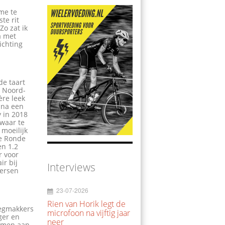
 me te
te rit
Zo zat ik
a met
ichting
de taart
e Noord-
ère leek
 na een
y in 2018
 waar te
 moeilijk
de Ronde
en 1.2
r voor
ir bij
Interviews
oersen
23-07-2026
Rien van Horik legt de
oegmakkers
microfoon na vijftig jaar
ger en
neer
nemen aan