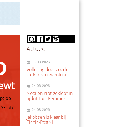
Actueel
05-08-2026
Vollering doet goede
zaak in vrouwentour
iewt
04-08-2026
Nooijen nipt geklopt in
pt op
tijdrit Tour Femmes
 'Grote
04-08-2026
Jakobsen is klaar bij
Picnic-PostNL