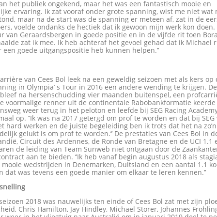
van het publiek ongekend, maar het was een fantastisch mooie en
ijke ervaring. Ik zat vooraf onder grote spanning, wist me niet wat
ond, maar na de start was de spanning er meteen af, zat in de eers
koers, voelde ondanks de hectiek dat ik gewoon mijn werk kon doen. 
r van Geraardsbergen in goede positie en in de vijfde rit toen Bor
aalde zat ik mee. Ik heb achteraf het gevoel gehad dat ik Michael r
r een goede uitgangspositie heb kunnen helpen.’’
arrière van Cees Bol leek na een geweldig seizoen met als kers op 
ning in Olympia’ s Tour in 2016 een andere wending te krijgen. D
 bleef na hersenschudding vier maanden buitenspel, een profcarri
De voormalige renner uit de continentale Rabobankformatie keerde
ensweg weer terug in het peloton en leefde bij SEG Racing Academ
aal op. ‘’Ik was na 2017 getergd om prof te worden en dat bij SEG
 hard werken en de juiste begeleiding ben ik trots dat het na zo’n
ndelijk gelukt is om prof te worden.’’ De prestaties van Cees Bol in 
ndië, Circuit des Ardennes, de Ronde van Bretagne en de UCI 1.1 
aren de leiding van Team Sunweb niet ontgaan door de Zaankante
ontract aan te bieden. ‘’Ik heb vanaf begin augustus 2018 als stagia
 mooie wedstrijden in Denemarken, Duitsland en een aantal 1.1 k
n dat was tevens een goede manier om elkaar te leren kennen.’’
snelling
seizoen 2018 was nauwelijks ten einde of Cees Bol zat met zijn pl
eid, Chris Hamilton, Jay Hindley, Michael Storer, Johannes Frohlin
 weer in het vliegtuig naar Australië om in januari 2019 deel te 