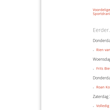
Voordelige
Sportdrank
Eerder.
Donderdag
Rien van
Woensdag
Frits Bi
Donderda
Roan Kon
Zaterdag
Volledig