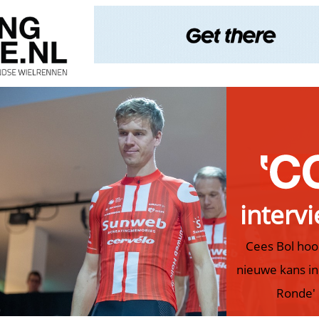
interv
Cees Bol hoo
nieuwe kans in
Ronde'