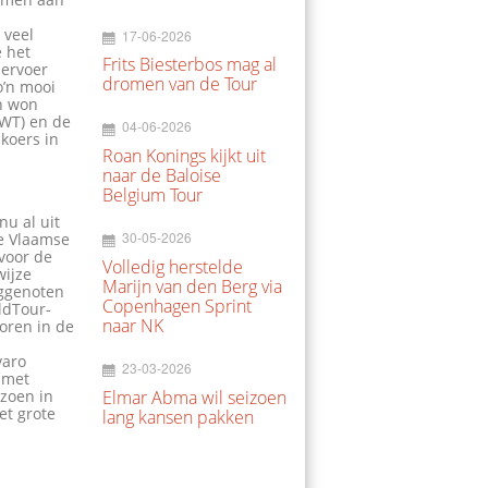
 veel
17-06-2026
e het
Frits Biesterbos mag al
 ervoer
dromen van de Tour
o’n mooi
en won
UWT) en de
04-06-2026
koers in
Roan Konings kijkt uit
naar de Baloise
Belgium Tour
nu al uit
30-05-2026
de Vlaamse
 voor de
Volledig herstelde
wijze
Marijn van den Berg via
eggenoten
Copenhagen Sprint
rldTour-
naar NK
oren in de
varo
23-03-2026
 met
izoen in
Elmar Abma wil seizoen
et grote
lang kansen pakken