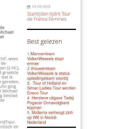
04-08-2026
Starttijden tijdrit Tour
de France Femmes
nde
Michael
et
Best gelezen
1.
Mannenteam
VolkerWessels stopt
ht’’, wees
 de
ermee
en (2.HC),
2.
Vrouwenteam
t grootste
VolkerWessels is status
 dat ik
opleidingsteam voorbij
e gereden.
3.
Tour of Holland en
ulin ging
Simac Ladies Tour worden
t Michael
Eneco Tour
g besloot
4 Herziene uitgave Tadej
 de
Pogacar Onnavolgbare
kopman
5.
Mollema verheugt zich
op WK in Noord-
orldTour-
Nederland
antisch en