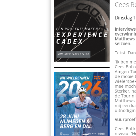
Cees Bo
Dinsdag 
Interviews
overwinnin
Matthews 
seizoen.
Tekst: Da
‘’Ik ben m
Cees Bol 
Amgen Tour
de mooie 
wielerspek
mee mocht 
Sterker, 
de Tour n
Matthews 
mij een ka
uitnodigin
Vuurproef
Cees Bol k
niveau. ‘’