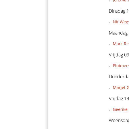
Dinsdag 1
NK Weg:
Maandag 
Marc Ree
Vrijdag 0
Pluimers
Donderda
Marjet G
Vrijdag 1
Geerike 
Woensdag