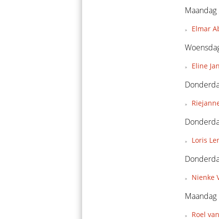
Maandag 
Elmar A
Woensdag
Eline Ja
Donderda
Riejann
Donderda
Loris Le
Donderda
Nienke V
Maandag 
Roel van