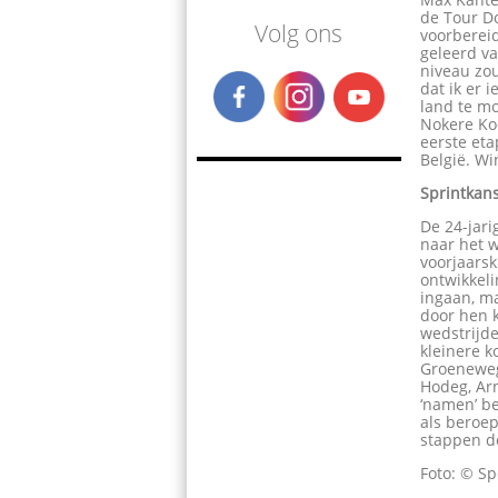
de Tour Do
Volg ons
voorbereid
geleerd v
niveau zou
dat ik er 
land te mo
Nokere Koe
eerste eta
België. Wi
Sprintkan
De 24-jari
naar het w
voorjaarsk
ontwikkeli
ingaan, ma
door hen k
wedstrijde
kleinere k
Groenewege
Hodeg, Arn
‘namen’ be
als beroep
stappen do
Foto: © Sp