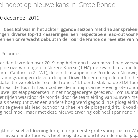
l hoopt op nieuwe kans in 'Grote Ronde'
10 december 2019
-
Cees Bol was in het achterliggende seizoen met drie aanspreke
gen, diverse top-10 klasseringen, een respectabele lead-out voor 
en een onverwacht debuut in de Tour de France de revelatie van h
n Rolandus
eer dan tevreden over 2019, nog beter dan ik van mezelf had verwac
op de overwinningen in Nokere Koerse (1.HC), de zevende etappe in
 of California (2.UWT), de eerste etappe in de Ronde van Noorweg
trainingskampen, de vuurdoop in Down Under en zijn debuut in he
takel ter wereld, de Tour de France. ‘’Ik hoorde vlak na de ZLM Tour
naar de Tour. Ik had nooit eerder in mijn carrière een grote rond
nauwelijks etappekoersen in het hooggebergte gereden.’’ Tom Dumo
iet rijden waardoor de ‘Ronde’ door de teamleiding van Sunweb me
als speerpunt over een andere boeg werd gegooid. ‘’De ploegleidin
ns te geven als lead-out voor Michael en de ploegentijdrit. Ik vond
g heel mooi, maar met deze nieuwe ervaring ook heel spannend.’’
ijkt met veel voldoening terug op zijn eerste grote vuurproef op W
Het niveau in de Tour was heel hoog, de aandacht van de media gig