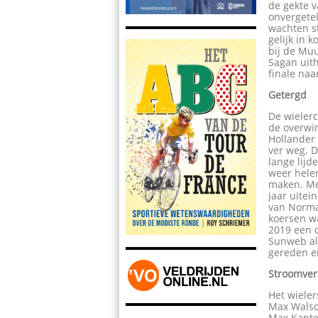
de gekte 
onvergetel
wachten st
gelijk in 
bij de Muu
Sagan uith
finale naa
Getergd
De wielerc
de overwin
Hollander
ver weg. 
lange lijd
weer helem
maken. Met
jaar uitei
van Norma
koersen w
2019 een c
Sunweb al
gereden e
Stroomver
Het wieler
Max Walsch
Max Kanter