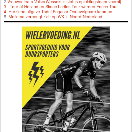
2.
Vrouwenteam VolkerWessels is status opleidingsteam voorbij
3.
Tour of Holland en Simac Ladies Tour worden Eneco Tour
4 Herziene uitgave Tadej Pogacar Onnavolgbare kopman
5.
Mollema verheugt zich op WK in Noord-Nederland