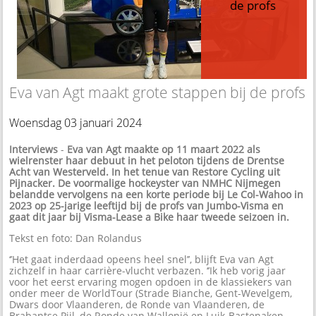
de profs
Eva van Agt maakt grote stappen bij de profs
Woensdag 03 januari 2024
Interviews
-
Eva van Agt maakte op 11 maart 2022 als
wielrenster haar debuut in het peloton tijdens de Drentse
Acht van Westerveld. In het tenue van Restore Cycling uit
Pijnacker. De voormalige hockeyster van NMHC Nijmegen
belandde vervolgens na een korte periode bij Le Col-Wahoo in
2023 op 25-jarige leeftijd bij de profs van Jumbo-Visma en
gaat dit jaar bij Visma-Lease a Bike haar tweede seizoen in.
Tekst en foto: Dan Rolandus
‘’Het gaat inderdaad opeens heel snel’’, blijft Eva van Agt
zichzelf in haar carrière-vlucht verbazen. ‘’Ik heb vorig jaar
voor het eerst ervaring mogen opdoen in de klassiekers van
onder meer de WorldTour (Strade Bianche, Gent-Wevelgem,
Dwars door Vlaanderen, de Ronde van Vlaanderen, de
Brabantse Pijl, de Ronde van Wallonië en Luik-Bastenaken-