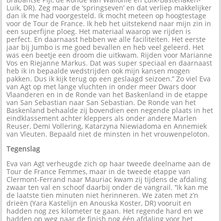
Luik, DR). Zeg maar de ‘springseven’ en dat verliep makkelijker
dan ik me had voorgesteld. Ik mocht meteen op hoogtestage
voor de Tour de France. Ik heb het uitstekend naar mijn zin in
een superfijne ploeg. Het materiaal waarop we rijden is
perfect. En daarnaast hebben we alle faciliteiten. Het eerste
jaar bij Jumbo is me goed bevallen en heb veel geleerd. Het
was een beetje een droom die uitkwam. Rijden voor Marianne
Vos en Riejanne Markus. Dat was super speciaal en daarnaast
heb ik in bepaalde wedstrijden ook mijn kansen mogen
pakken. Dus ik kijk terug op een geslaagd seizoen.’’ Zo viel Eva
van Agt op met lange vluchten in onder meer Dwars door
Vlaanderen en in de Ronde van het Baskenland in de etappe
van San Sebastian naar San Sebastian. De Ronde van het
Baskenland behaalde zij bovendien een negende plaats in het
eindklassement achter kleppers als onder andere Marlen
Reuser, Demi Vollering, Katarzyna Niewiadoma en Annemiek
van Vleuten. Bepaald niet de minsten in het vrouwenpeloton.
Tegenslag
Eva van Agt verheugde zich op haar tweede deelname aan de
Tour de France Femmes, maar in de tweede etappe van
Clermont-Ferrand naar Mauriac kwam zij tijdens de afdaling
zwaar ten val en schoof daarbij onder de vangrail. ‘’Ik kan me
de laatste tien minuten niet herinneren. We zaten met z’n
drieën (Yara Kastelijn en Anouska Koster, DR) vooruit en
hadden nog zes kilometer te gaan. Het regende hard en we
hadden op weg naar de finish nog één afdaling voor het