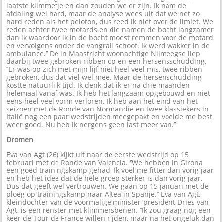
laatste klimmetje en dan zouden we er zijn. Ik nam de
afdaling wel hard, maar de analyse wees uit dat we net zo
hard reden als het peloton, dus reed ik niet over de limiet. We
reden achter twee motards en die namen de bocht langzamer
dan ik waardoor ik in de bocht moest remmen voor de motard
en vervolgens onder de vangrail schoof. Ik werd wakker in de
ambulance.’’ De in Maastricht woonachtige Nijmeegse liep
daarbij twee gebroken ribben op en een hersensschudding.
‘’Er was op zich met mijn lijf niet heel veel mis, twee ribben
gebroken, dus dat viel wel mee. Maar de hersenschudding
kostte natuurlijk tijd. Ik denk dat ik er na drie maanden
helemaal vanaf was. Ik heb het langzaam opgebouwd en niet
eens heel veel vorm verloren. Ik heb aan het eind van het
seizoen met de Ronde van Normandië en twee klassiekers in
Italië nog een paar wedstrijden meegepakt en voelde me best
weer goed. Nu heb ik nergens geen last meer van.’’
Dromen
Eva van Agt (26) kijkt uit naar de eerste wedstrijd op 15
februari met de Ronde van Valencia. ‘’We hebben in Girona
een goed trainingskamp gehad. Ik voel me fitter dan vorig jaar
en heb het idee dat de hele groep sterker is dan vorig jaar.
Dus dat geeft wel vertrouwen. We gaan op 15 januari met de
ploeg op trainingskamp naar Altea in Spanje.’’ Eva van Agt,
kleindochter van de voormalige minister-president Dries van
Agt, is een renster met klimmersbenen. ‘’Ik zou graag nog een
keer de Tour de France willen rijden, maar na het ongeluk dan