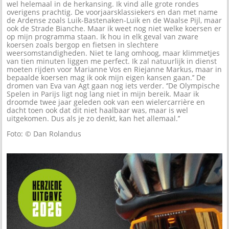
wel helemaal in de herkansing. Ik vind alle grote rondes
overigens prachtig. De voorjaarsklassiekers en dan met name
de Ardense zoals Luik-Bastenaken-Luik en de Waalse Pijl, maar
ook de Strade Bianche. Maar ik weet nog niet welke koersen er
op mijn programma staan. Ik hou in elk geval van zware
koersen zoals bergop en fietsen in slechtere
weersomstandigheden. Niet te lang omhoog, maar klimmetjes
van tien minuten liggen me perfect. Ik zal natuurlijk in dienst
moeten rijden voor Marianne Vos en Riejanne Markus, maar in
bepaalde koersen mag ik ook mijn eigen kansen gaan.’’ De
dromen van Eva van Agt gaan nog iets verder. ‘’De Olympische
Spelen in Parijs ligt nog lang niet in mijn bereik. Maar ik
droomde twee jaar geleden ook van een wielercarrière en
dacht toen ook dat dit niet haalbaar was, maar is wel
uitgekomen. Dus als je zo denkt, kan het allemaal.’’
Foto: © Dan Rolandus