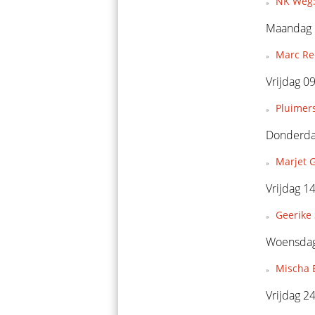
NK Weg:
Maandag 
Marc Ree
Vrijdag 0
Pluimers
Donderda
Marjet G
Vrijdag 1
Geerike 
Woensdag
Mischa 
Vrijdag 2