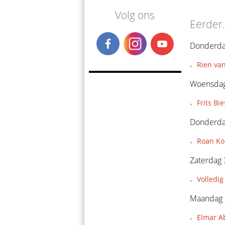
Volg ons
Eerder.
Donderdag
Rien van
Woensdag
Frits Bi
Donderda
Roan Kon
Zaterdag
Volledig
Maandag 
Elmar A