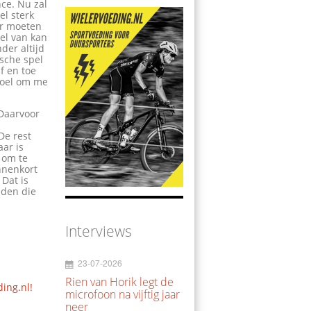
ce. Nu zal
el sterk
ker moeten
eel van kan
der altijd
ische spel
f en toe
 doel om me
 Daarvoor
De rest
aar is
e om te
nnenkort
 Dat is
jden die
Interviews
23-07-2026
Rien van Horik legt de
ding.nl!
microfoon na vijftig jaar
neer