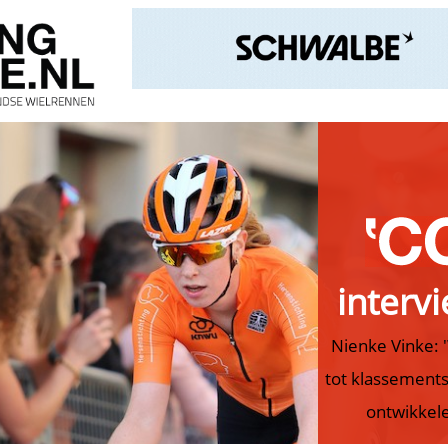
interv
Nienke Vinke: 
tot klassement
ontwikkel