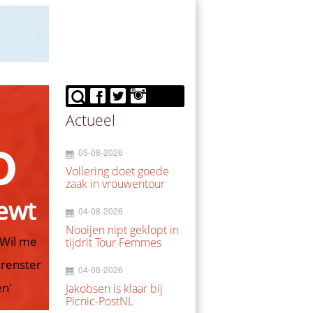
Actueel
05-08-2026
Vollering doet goede
zaak in vrouwentour
iewt
04-08-2026
Nooijen nipt geklopt in
'Wil me
tijdrit Tour Femmes
srenster
04-08-2026
en'
Jakobsen is klaar bij
Picnic-PostNL