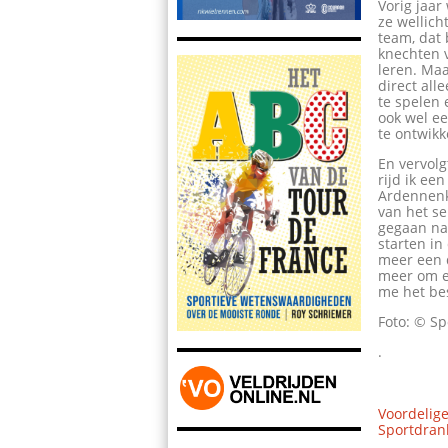
Vorig jaa
ze wellich
team, dat 
knechten v
leren. Maa
direct all
te spelen 
ook wel ee
te ontwikke
En vervolg
rijd ik ee
Ardennenkl
van het se
gegaan nat
starten i
meer een d
meer om ee
me het bes
Foto: © Sp
.
Voordelige
Sportdrank