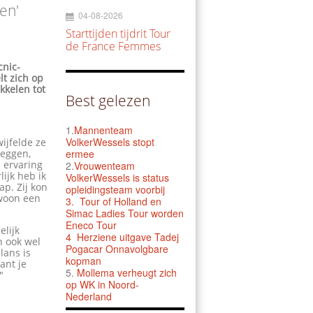
en'
04-08-2026
Starttijden tijdrit Tour
de France Femmes
cnic-
t zich op
kkelen tot
Best gelezen
1.
Mannenteam
VolkerWessels stopt
ijfelde ze
reggen,
ermee
 ervaring
2.
Vrouwenteam
ijk heb ik
VolkerWessels is status
p. Zij kon
opleidingsteam voorbij
ewoon een
3.
Tour of Holland en
Simac Ladies Tour worden
Eneco Tour
elijk
4 Herziene uitgave Tadej
n ook wel
Pogacar Onnavolgbare
lans is
kopman
ant je
5.
Mollema verheugt zich
"
op WK in Noord-
Nederland