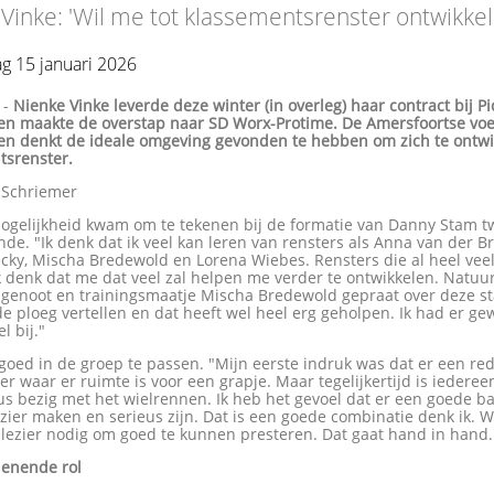
Vinke: 'Wil me tot klassementsrenster ontwikkel
g 15 januari 2026
-
Nienke Vinke leverde deze winter (in overleg) haar contract bij Pi
 en maakte de overstap naar SD Worx-Protime. De Amersfoortse voel
 en denkt de ideale omgeving gevonden te hebben om zich te ontwi
tsrenster.
y Schriemer
ogelijkheid kwam om te tekenen bij de formatie van Danny Stam tw
de. "Ik denk dat ik veel kan leren van rensters als Anna van der B
cky, Mischa Bredewold en Lorena Wiebes. Rensters die al heel veel
 denk dat me dat veel zal helpen me verder te ontwikkelen. Natuurl
sgenoot en trainingsmaatje Mischa Bredewold gepraat over deze sta
de ploeg vertellen en dat heeft wel heel erg geholpen. Ik had er g
l bij."
t goed in de groep te passen. "Mijn eerste indruk was dat er een red
eer waar er ruimte is voor een grapje. Maar tegelijkertijd is iederee
us bezig met het wielrennen. Ik heb het gevoel dat er een goede ba
zier maken en serieus zijn. Dat is een goede combinatie denk ik. W
plezier nodig om goed te kunnen presteren. Dat gaat hand in hand.
ienende rol