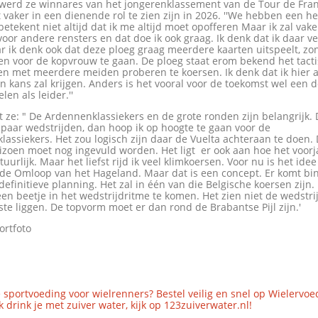
r werd ze winnares van het jongerenklassement van de Tour de Fran
t vaker in een dienende rol te zien zijn in 2026. ''We hebben een he
betekent niet altijd dat ik me altijd moet opofferen Maar ik zal va
oor andere rensters en dat doe ik ook graag. Ik denk dat ik daar v
r ik denk ook dat deze ploeg graag meerdere kaarten uitspeelt, zon
een voor de kopvrouw te gaan. De ploeg staat erom bekend het tact
en met meerdere meiden proberen te koersen. Ik denk dat ik hier a
n kans zal krijgen. Anders is het vooral voor de toekomst wel een
len als leider.''
t ze: " De Ardennenklassiekers en de grote ronden zijn belangrijk.
n paar wedstrijden, dan hoop ik op hoogte te gaan voor de
assiekers. Het zou logisch zijn daar de Vuelta achteraan te doen. 
izoen moet nog ingevuld worden. Het ligt er ook aan hoe het voorj
uurlijk. Maar het liefst rijd ik veel klimkoersen. Voor nu is het ide
n de Omloop van het Hageland. Maar dat is een concept. Er komt bi
efinitieve planning. Het zal in één van die Belgische koersen zijn.
n beetje in het wedstrijdritme te komen. Het zien niet de wedstri
te liggen. De topvorm moet er dan rond de Brabantse Pijl zijn.'
ortfoto
 sportvoeding voor wielrenners? Bestel veilig en snel op Wielervoe
 drink je met zuiver water, kijk op 123zuiverwater.nl!