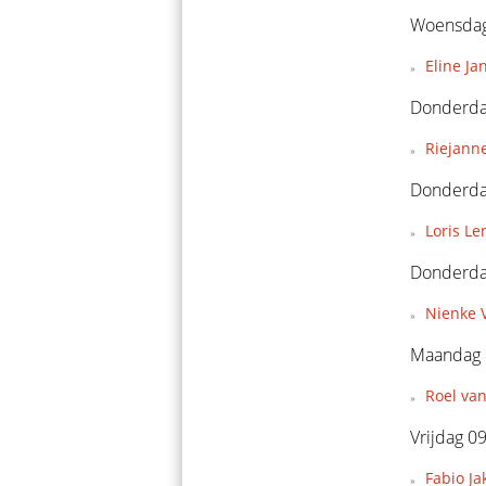
Woensdag
Eline Ja
Donderda
Riejann
Donderda
Loris Le
Donderda
Nienke V
Maandag 
Roel van
Vrijdag 0
Fabio Ja