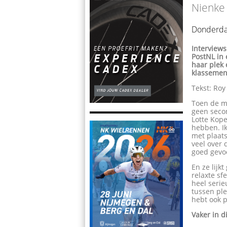
Nienke 
Donderda
Interviews
PostNL in
haar plek
klassemen
Tekst: Ro
Toen de m
geen secon
Lotte Kope
hebben. Ik
met plaat
veel over 
goed gevoe
En ze lijk
relaxte sf
heel serie
tussen ple
hebt ook 
Vaker in d