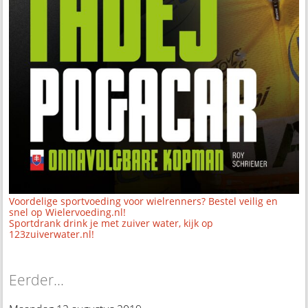
Voordelige sportvoeding voor wielrenners? Bestel veilig en
snel op Wielervoeding.nl!
Sportdrank drink je met zuiver water, kijk op
123zuiverwater.nl!
Eerder...